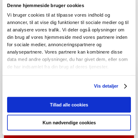
Denne hjemmeside bruger cookies
et tilbud.
Vi bruger cookies til at tilpasse vores indhold og
Du er altid velkommen til at komme forbi butikken eller
annoncer, til at vise dig funktioner til sociale medier og til
kontakte os på telefon
98 14 24 00
for at høre mere om
at analysere vores trafik. Vi deler også oplysninger om
TV- eller parabol reparation. Vi tilbyder også
montering af
din brug af vores hjemmeside med vores partnere inden
tv
og
opsætning af netværk
. Vi glæder os til at høre fra
for sociale medier, annonceringspartnere og
dig.
analysepartnere. Vores partnere kan kombinere disse
data med andre oplysninger, du har givet dem, eller som
de har indsamlet fra din brug af deres tjenester.
Vil du ringes op?
Vi vender altid hurtigt tilbage.
Vis detaljer
Tillad alle cookies
Kun nødvendige cookies