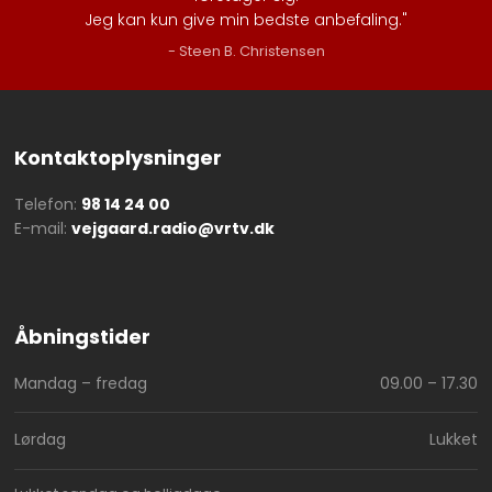
Jeg kan kun give min bedste anbefaling.​"
- Steen B. Christensen​
Kontaktoplysninger
Telefon:
98 14 24 00
E-mail:
vejgaard.radio@vrtv.dk
Åbningstider​
Mandag – fredag
09.00 – 17.30​
Lørdag
Lukket