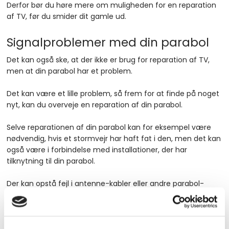
Derfor bør du høre mere om muligheden for en reparation
af TV, før du smider dit gamle ud.​
Signalproblemer med din parabol
​Det kan også ske, at der ikke er brug for reparation af TV,
men at din parabol har et problem.
Det kan være et lille problem, så frem for at finde på noget
nyt, kan du overveje en reparation af din parabol.
Selve reparationen af din parabol kan for eksempel være
nødvendig, hvis et stormvejr har haft fat i den, men det kan
også være i forbindelse med installationer, der har
tilknytning til din parabol.
Der kan opstå fejl i antenne-kabler eller andre parabol-
installationer, og det behøver ikke at være voldsomme
skader, der kræver en større reparation af din parabol, men
blot en tilretning, som vi kan måle os frem til. Inden vi
påbegynder reparationen af din parabol, får du naturligvis