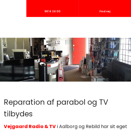
98 14 24 00
Find vej
Reparation af parabol og TV
tilbydes
Vejgaard Radio & TV
i Aalborg og Rebild har sit eget