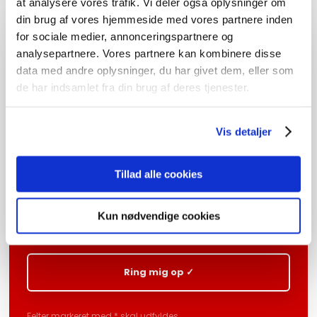
at analysere vores trafik. Vi deler også oplysninger om
din brug af vores hjemmeside med vores partnere inden
Vil du ringes op?
for sociale medier, annonceringspartnere og
analysepartnere. Vores partnere kan kombinere disse
Vi vender altid hurtigt tilbage.
data med andre oplysninger, du har givet dem, eller som
de har indsamlet fra din brug af deres tjenester.
Vis detaljer
Tillad alle cookies
Kun nødvendige cookies
Felter markeret med * skal udfyldes.​