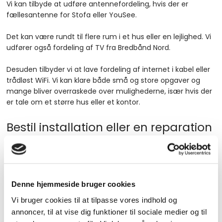
​Vi kan tilbyde at udføre antennefordeling, hvis der er
fællesantenne for Stofa eller YouSee.​
Det kan være rundt til flere rum i et hus eller en lejlighed. Vi
udfører også fordeling af TV fra Bredbånd Nord.​
Desuden tilbyder vi at lave fordeling af internet i kabel eller
trådløst WiFi. Vi kan klare både små og store opgaver og
mange bliver overraskede over mulighederne, især hvis der
er tale om et større hus eller et kontor.
Bestil installation eller en reparation
af antenner
​Du kan kontakte os på telefon
98 14 24 00
eller skrive en e-
mail til
vejgaard.radio@vrtv.dk
, hvis du ønsker at høre
mere om opsætning af netværk via kabel eller WiFi,
Denne hjemmeside bruger cookies
antennefordeling eller om vores reparation af antenner. Vi
Vi bruger cookies til at tilpasse vores indhold og
glæder os til at høre fra dig.
annoncer, til at vise dig funktioner til sociale medier og til