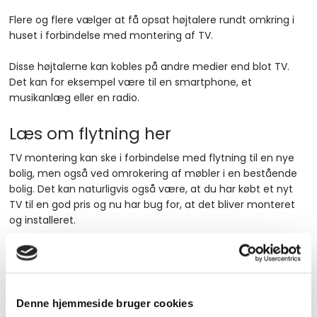
Flere og flere vælger at få opsat højtalere rundt omkring i
huset i forbindelse med montering af TV.​​
​​Disse højtalerne kan kobles på andre medier end blot TV.
Det kan for eksempel være til en smartphone, et
musikanlæg eller en radio.
Læs om flytning her
​TV montering kan ske i forbindelse med flytning til en nye
bolig, men også ved omrokering af møbler i en bestående
bolig. Det kan naturligvis også være, at du har købt et nyt
TV til en god pris og nu har bug for, at det bliver monteret
og installeret.
Kontakt os for montering af TV
​Du kan ringe til Vejgaard Radio & TV på telefon
98 14 24 00
eller sende en e-mail til
vejgaard.radio@vrtv.dk
, hvis du
Denne hjemmeside bruger cookies
ønsker at få mere information om monteringen af TV,