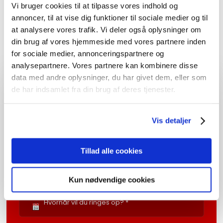
Vi bruger cookies til at tilpasse vores indhold og
højtalere eller radio. Eller læs mere om
ophæng af tv
eller
reparation af tv
her.
annoncer, til at vise dig funktioner til sociale medier og til
at analysere vores trafik. Vi deler også oplysninger om
Vi glæder os til at høre fra dig.
din brug af vores hjemmeside med vores partnere inden
for sociale medier, annonceringspartnere og
analysepartnere. Vores partnere kan kombinere disse
data med andre oplysninger, du har givet dem, eller som
Vil du ringes op?
de har indsamlet fra din brug af deres tjenester.
Vi vender altid hurtigt tilbage.
Vis detaljer
Tillad alle cookies
Kun nødvendige cookies